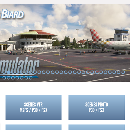
1
2
3
4
5
6
7
8
9
10
11
12
13
14
15
16
17
18
19
20
21
22
23
24
25
26
27
28
29
30
31
32
33
34
35
SCÈNES VFR
SCÈNES PHOTO
MSFS / P3D / FSX
P3D / FSX