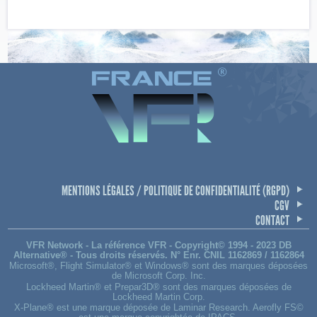
MENTIONS LÉGALES / POLITIQUE DE CONFIDENTIALITÉ (RGPD)
CGV
CONTACT
VFR Network - La référence VFR - Copyright© 1994 - 2023 DB
Alternative® - Tous droits réservés. N° Enr. CNIL 1162869 / 1162864
Microsoft®, Flight Simulator® et Windows® sont des marques déposées
de Microsoft Corp. Inc.
Lockheed Martin® et Prepar3D® sont des marques déposées de
Lockheed Martin Corp.
X-Plane® est une marque déposée de Laminar Research. Aerofly FS©