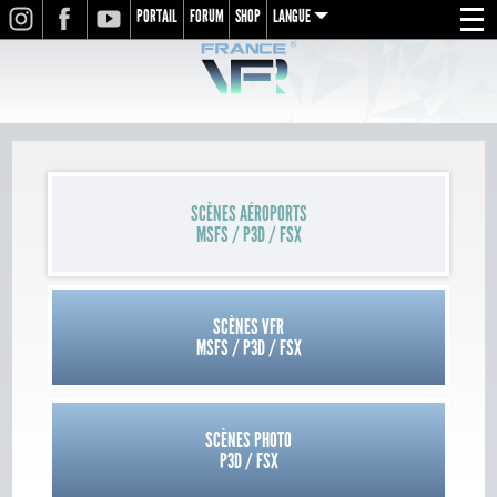
PORTAIL
FORUM
SHOP
LANGUE
INSTAGRAM
FACEBOOK
YOUTUBE
Menu
en
fr
de
SCÈNES AÉROPORTS
MSFS / P3D / FSX
SCÈNES VFR
MSFS / P3D / FSX
SCÈNES PHOTO
P3D / FSX