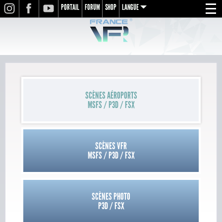
PORTAIL
FORUM
SHOP
LANGUE
INSTAGRAM
FACEBOOK
YOUTUBE
Menu
en
fr
de
SCÈNES AÉROPORTS
MSFS / P3D / FSX
SCÈNES VFR
MSFS / P3D / FSX
SCÈNES PHOTO
P3D / FSX