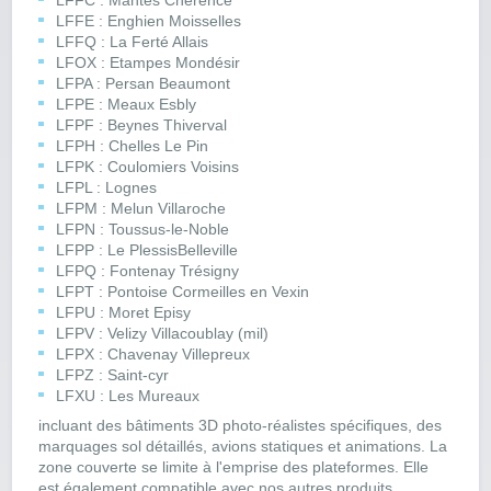
LFFC : Mantes Chérence
LFFE : Enghien Moisselles
LFFQ : La Ferté Allais
LFOX : Etampes Mondésir
LFPA : Persan Beaumont
LFPE : Meaux Esbly
LFPF : Beynes Thiverval
LFPH : Chelles Le Pin
LFPK : Coulomiers Voisins
LFPL : Lognes
LFPM : Melun Villaroche
LFPN : Toussus-le-Noble
LFPP : Le PlessisBelleville
LFPQ : Fontenay Trésigny
LFPT : Pontoise Cormeilles en Vexin
LFPU : Moret Episy
LFPV : Velizy Villacoublay (mil)
LFPX : Chavenay Villepreux
LFPZ : Saint-cyr
LFXU : Les Mureaux
incluant des bâtiments 3D photo-réalistes spécifiques, des
marquages sol détaillés, avions statiques et animations. La
zone couverte se limite à l'emprise des plateformes. Elle
est également compatible avec nos autres produits.