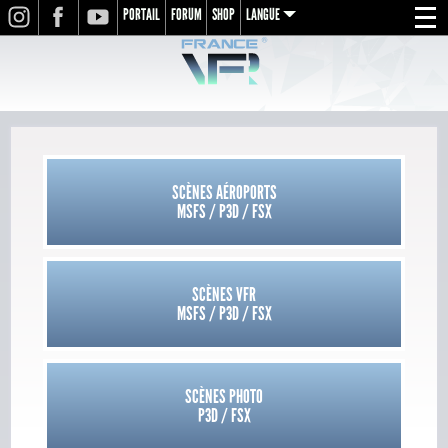
PORTAIL
FORUM
SHOP
LANGUE
INSTAGRAM
FACEBOOK
YOUTUBE
Menu
en
fr
de
SCÈNES AÉROPORTS
MSFS / P3D / FSX
SCÈNES VFR
MSFS / P3D / FSX
SCÈNES PHOTO
P3D / FSX