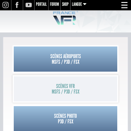
PORTAIL
FORUM
SHOP
LANGUE
INSTAGRAM
FACEBOOK
YOUTUBE
Menu
en
fr
de
SCÈNES AÉROPORTS
MSFS / P3D / FSX
SCÈNES VFR
MSFS / P3D / FSX
SCÈNES PHOTO
P3D / FSX