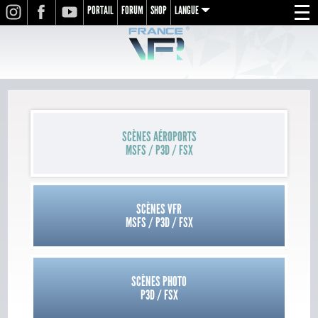
PORTAIL
FORUM
SHOP
LANGUE
INSTAGRAM
FACEBOOK
YOUTUBE
Menu
en
fr
de
SCÈNES AÉROPORTS
MSFS / P3D / FSX
SCÈNES VFR
MSFS / P3D / FSX
SCÈNES PHOTO
P3D / FSX