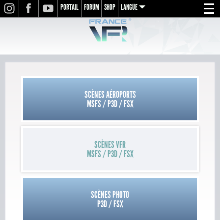
PORTAIL
FORUM
SHOP
LANGUE
INSTAGRAM
FACEBOOK
YOUTUBE
Menu
en
fr
de
SCÈNES AÉROPORTS
MSFS / P3D / FSX
SCÈNES VFR
MSFS / P3D / FSX
SCÈNES PHOTO
P3D / FSX