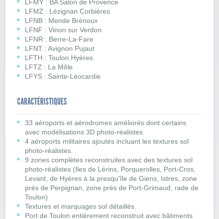
LFMY : BA Salon de Provence
LFMZ : Lézignan Corbières
LFNB : Mende Brénoux
LFNF : Vinon sur Verdon
LFNR : Berre-La-Fare
LFNT : Avignon Pujaut
LFTH : Toulon Hyères
LFTZ : La Môle
LFYS : Sainte-Léocardie
CARACTÉRISTIQUES
33 aéroports et aérodromes améliorés dont certains
avec modélisations 3D photo-réalistes.
4 aéroports militaires ajoutés incluant les textures sol
photo-réalistes.
9 zones complètes reconstruites avec des textures sol
photo-réalistes (Iles de Lérins, Porquerolles, Port-Cros,
Levant, de Hyères à la presqu'île de Giens, Istres, zone
près de Perpignan, zone près de Port-Grimaud, rade de
Toulon)
Textures et marquages sol détaillés.
Port de Toulon entièrement reconstruit avec bâtiments