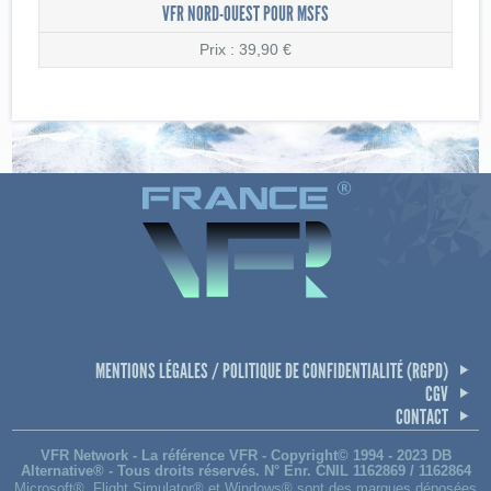
VFR NORD-OUEST POUR MSFS
Prix : 39,90 €
MENTIONS LÉGALES / POLITIQUE DE CONFIDENTIALITÉ (RGPD)
CGV
CONTACT
VFR Network - La référence VFR - Copyright© 1994 - 2023 DB
Alternative® - Tous droits réservés. N° Enr. CNIL 1162869 / 1162864
Microsoft®, Flight Simulator® et Windows® sont des marques déposées