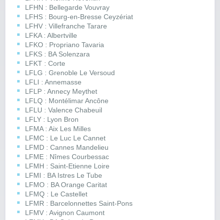
LFHN : Bellegarde Vouvray
LFHS : Bourg-en-Bresse Ceyzériat
LFHV : Villefranche Tarare
LFKA : Albertville
LFKO : Propriano Tavaria
LFKS : BA Solenzara
LFKT : Corte
LFLG : Grenoble Le Versoud
LFLI : Annemasse
LFLP : Annecy Meythet
LFLQ : Montélimar Ancône
LFLU : Valence Chabeuil
LFLY : Lyon Bron
LFMA : Aix Les Milles
LFMC : Le Luc Le Cannet
LFMD : Cannes Mandelieu
LFME : Nîmes Courbessac
LFMH : Saint-Etienne Loire
LFMI : BA Istres Le Tube
LFMO : BA Orange Caritat
LFMQ : Le Castellet
LFMR : Barcelonnettes Saint-Pons
LFMV : Avignon Caumont